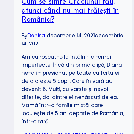
Cum se simte Crăciunul tău,
atunci când nu mai trăiești în
România?
By
Denisa
decembrie 14, 2021
decembrie
14, 2021
Am cunoscut-o la întâlnirile Femei
imperfecte. Încă din prima clipă, Diana
ne-a impresionat pe toate cu forța ei
de a crește 5 copii. Care în vară au
devenit 6. Mulți, cu vârste și nevoi
diferite, doi dintre ei nenăscuți de ea.
Mamă într-o famile mixtă, care
locuiește de 5 ani departe de România,
într-o țară…