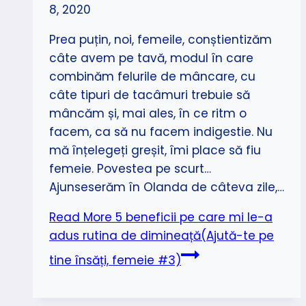
8, 2020
Prea puțin, noi, femeile, conștientizăm
câte avem pe tavă, modul în care
combinăm felurile de mâncare, cu
câte tipuri de tacâmuri trebuie să
mâncăm și, mai ales, în ce ritm o
facem, ca să nu facem indigestie. Nu
mă înțelegeți greșit, îmi place să fiu
femeie. Povestea pe scurt…
Ajunseserăm în Olanda de câteva zile,…
Read More
5 beneficii pe care mi le-a
adus rutina de dimineață(Ajută-te pe
tine însăți, femeie #3)