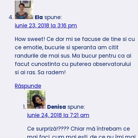
Ela
spune:
iunie 23, 2018 la 3:16 pm
How sweet! Ce dor mi se facuse de tine si cu
ce emotie, bucurie si speranta am citit
randurile de mai sus. Ma bucur pentru ca ai
facut cunostinta cu puterea observatorului
si ai ras. Sa radem!
Răspunde
Denisa
spune:
iunie 24, 2018 la 7:21 am
Ce surpriză!???? Chiar mă întrebam ce
mai faci, cum mai ești, de ce nu îmi mai