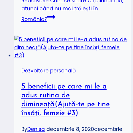
Read More
Cum se simte Crăciunul tău,
atunci când nu mai trăiești în
România?
Dezvoltare personală
5 beneficii pe care mi le-a
adus rutina de
dimineață(Ajută-te pe tine
însăți, femeie #3)
By
Denisa
decembrie 8, 2020
decembrie