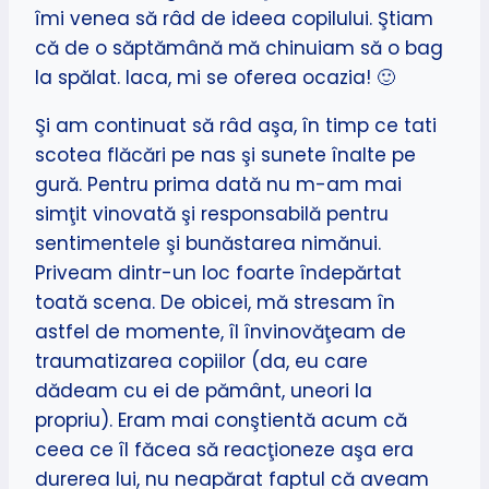
îmi venea să râd de ideea copilului. Ştiam
că de o săptămână mă chinuiam să o bag
la spălat. Iaca, mi se oferea ocazia! 🙂
Şi am continuat să râd aşa, în timp ce tati
scotea flăcări pe nas şi sunete înalte pe
gură. Pentru prima dată nu m-am mai
simţit vinovată şi responsabilă pentru
sentimentele şi bunăstarea nimănui.
Priveam dintr-un loc foarte îndepărtat
toată scena. De obicei, mă stresam în
astfel de momente, îl învinovăţeam de
traumatizarea copiilor (da, eu care
dădeam cu ei de pământ, uneori la
propriu). Eram mai conştientă acum că
ceea ce îl făcea să reacţioneze aşa era
durerea lui, nu neapărat faptul că aveam