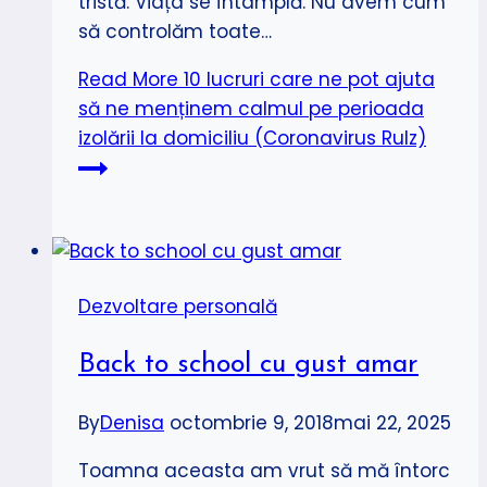
tristă. Viața se întâmplă. Nu avem cum
să controlăm toate…
Read More
10 lucruri care ne pot ajuta
să ne menținem calmul pe perioada
izolării la domiciliu (Coronavirus Rulz)
Dezvoltare personală
Back to school cu gust amar
By
Denisa
octombrie 9, 2018
mai 22, 2025
Toamna aceasta am vrut să mă întorc