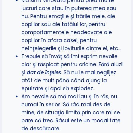
Mă simt vinovată pentru prea multe
lucruri care stau în puterea mea sau
nu. Pentru emoţiile şi trările mele, ale
copiilor sau ale tatălui lor, pentru
comportamentele neadecvate ale
copiilor în afara casei, pentru
neînţelegerile şi loviturile dintre ei, etc…
Trebuie să învăţ să îmi exprim nevoile
clar şi răspicat pentru oricine. Fără aluzii
şi
dat de înţeles
. Să nu le mai neglijez
atât de mult până când ajung la
epuizare şi apoi să explodez.
Am nevoie să mă mai iau şi în râs, nu
numai în serios. Să râd mai des de
mine, de situaţia limită prin care mi se
pare că trec. Râsul este un modalitate
de descărcare.