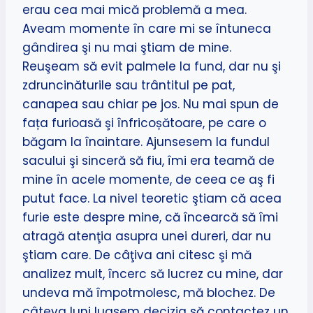
erau cea mai mică problemă a mea.
Aveam momente în care mi se întuneca
gândirea şi nu mai ştiam de mine.
Reuşeam să evit palmele la fund, dar nu şi
zdruncinăturile sau trântitul pe pat,
canapea sau chiar pe jos. Nu mai spun de
fața furioasă şi înfricoșătoare, pe care o
băgam la înaintare. Ajunsesem la fundul
sacului şi sinceră să fiu, îmi era teamă de
mine în acele momente, de ceea ce aş fi
putut face. La nivel teoretic ştiam că acea
furie este despre mine, că încearcă să îmi
atragă atenţia asupra unei dureri, dar nu
ştiam care. De câţiva ani citesc şi mă
analizez mult, încerc să lucrez cu mine, dar
undeva mă împotmolesc, mă blochez. De
câteva luni luasem decizia să contactez un