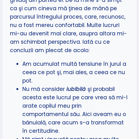
ghidaj din partea ei. De la mine s-a simţit
ca şi cum cineva mă ţinea de mână pe
parcursul întregului proces, care, recunosc,
nu a fost mereu confortabil. Multe lucruri
mi-au devenit mai clare, asupra altora mi-
am schimbat perspectiva. Iată cu ce
concluzii am plecat de acolo:
Am acumulat multă tensiune în jurul a
ceea ce pot şi, mai ales, a ceea ce nu
pot.
Nu mă consider
iubibilă
şi probabil
acesta este lucrul pe care vrea să mi-l
arate copilul meu prin
comportamentul său. Aici aveam eu o
bănuială, care acum s-a transformat
în certitudine.