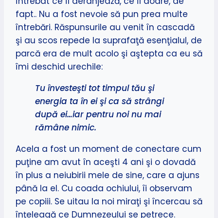
întrebat ce îl deranjează, ce îl doare, de
fapt.. Nu a fost nevoie să pun prea multe
întrebări. Răspunsurile au venit în cascadă
şi au scos repede la suprafaţă esenţialul, de
parcă era de mult acolo şi aştepta ca eu să
îmi deschid urechile:
Tu învesteşti tot timpul tău şi
energia ta în ei şi ca să strângi
după ei…iar pentru noi nu mai
rămâne nimic.
Acela a fost un moment de conectare cum
puţine am avut în aceşti 4 ani şi o dovadă
în plus a neiubirii mele de sine, care a ajuns
până la el. Cu coada ochiului, îi observam
pe copiii. Se uitau la noi miraţi şi încercau să
înţeleagă ce Dumnezeului se petrece.