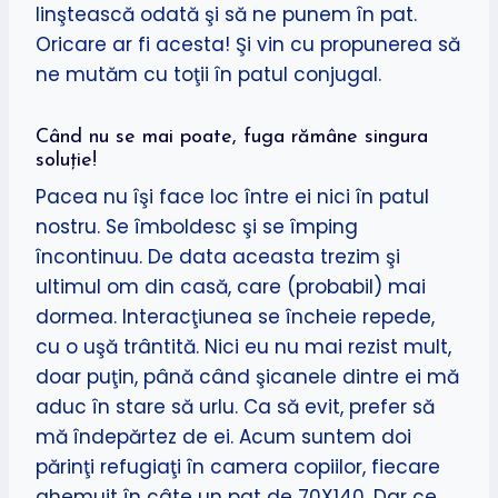
linştească odată şi să ne punem în pat.
Oricare ar fi acesta! Şi vin cu propunerea să
ne mutăm cu toţii în patul conjugal.
Când nu se mai poate, fuga rămâne singura
soluţie!
Pacea nu îşi face loc între ei nici în patul
nostru. Se îmboldesc şi se împing
încontinuu. De data aceasta trezim şi
ultimul om din casă, care (probabil) mai
dormea. Interacţiunea se încheie repede,
cu o uşă trântită. Nici eu nu mai rezist mult,
doar puţin, până când şicanele dintre ei mă
aduc în stare să urlu. Ca să evit, prefer să
mă îndepărtez de ei. Acum suntem doi
părinţi refugiaţi în camera copiilor, fiecare
ghemuit în câte un pat de 70X140. Dar ce