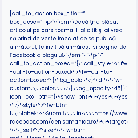
[call_to_action box_title=””
box_desc=”‹¨›p‹˜›‹¨›em‹˜›Dacă ţi-a plăcut
articolul pe care tocmai l-ai citit şi ai vrea
să prinzi de veste imediat ce se publică
următorul, te invit să urmăreşti şi pagina de
Facebook a blogului.‹¨›/em‹˜›‹¨›/p‹˜›”
call_to_action_boxed=”{‹²›call_style‹²›:‹²›fw
-call-to-action-boxed‹²›,‹²›fw-call-to-
action-boxed‹²›:{‹²›bg_color‹²›:{‹²›id‹²›:‹²›fw-
custom‹²›,‹²›color‹²›:‹²›‹²›},‹²›bg_opacity‹²›:15}}”
icon_box_btn=”{‹²›show_bnt‹²›:‹²›yes‹²›,‹²›yes
‹²›:{‹²›style‹²›:‹²›fw-btn-
1‹²›,‹²›label‹²›:‹²›Submit‹²›,‹²›link‹²›:‹²›https://www.
facebook.com/denisamanica.ro/‹²›,‹²›target‹
²›:‹²›_self‹²›,‹²›size‹²›:‹²›fw-btn-