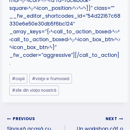
md‹²›,‹²›icon‹²›:‹²›fa fa-facebook-
square‹²›,‹²›icon_position‹²›:‹²›‹²›}}” class=””
__fw_editor_shortcodes_id=”54d22167c68
330e6e50e30db5f6bc124″
_array_keys=”{‹²›call_to_action_boxed‹²›:‹²
›call_to_action_boxed‹²›,‹²›icon_box_btn‹²›:‹
²›icon_box_btn‹²›}”
_fw_coder=”aggressive”][/call_to_action]
.
Post
#
copii
#
viaţa e frumoasă
Tags:
#
zile din viața noastră
Navigare
PREVIOUS
NEXT
Singură acasă cu
Un workshop cât o
în