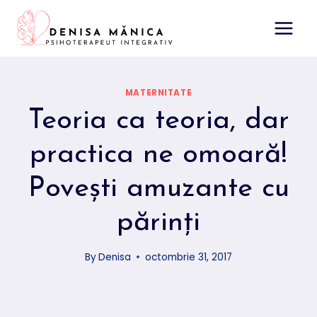
Skip
to
content
MATERNITATE
Teoria ca teoria, dar
practica ne omoară!
Poveşti amuzante cu
părinţi
By
Denisa
octombrie 31, 2017