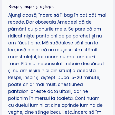
Respir, inspir şi aştept.
Ajunşi acasă, încerc să îi bag în pat cât mai
repede. Dar oboseala Amedeei dă de
pâmânt cu planurile mele. Se pare că am
ridicat nişte pantaloni de pe parchet şi nu
am făcut bine. Mă străduiesc să îi pun la
loc, însă e clar că nu reuşesc. Am stârnit
monstruleţul, iar acum nu mai am ce-i
face. Plânsul neconsolat trebuie descărcat
şi nu am ieşire nici din situaţia aceasta.
Respir, inspir şi aştept. După 15-20 minute,
poate chiar mai mult, chestiunea
pantalonilor este dată uitării, dar ne
poticnim în mersul la toaletă. Continuăm
cu duelul luminilor: cine aprinde lumina de
veghe, cine stinge becul, etc..Încerc să îmi