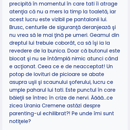
precipită în momentul în care tati îi atrage
atenţia că nu a mers la timp la toaletă, iar
acest lucru este vizibil pe pantalonii lui.
Brusc, centurile de siguranţă deranjează şi
nu vrea să le mai ţină pe umeri. Geamul din
dreptul lui trebuie coborât, ca să îşi ia la
revedere de la bunica. Doar că butonul este
blocat şi nu se întâmplă nimic atunci când
e acţionat. Ceea ce e de neacceptat! Un
potop de lovituri de picioare se abate
asupra uşii şi scaunului şoferului, lucru ce
umple paharul lui tati. Este punctul în care
băieţii se întrec în crize de nervi. Ăăăă…ce
zicea Urania Cremene astăzi despre
parenting-ul echilibrat?! Pe unde îmi sunt
notiţele?