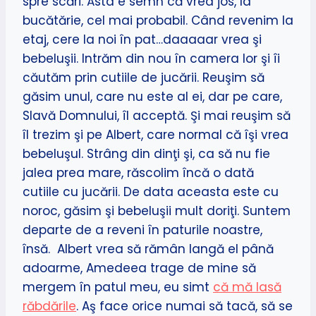
spre scări. Ăsta e semn că vrea jos, la
bucătărie, cel mai probabil. Când revenim la
etaj, cere la noi în pat…daaaaar vrea şi
bebeluşii. Intrăm din nou în camera lor şi îi
căutăm prin cutiile de jucării. Reuşim să
găsim unul, care nu este al ei, dar pe care,
Slavă Domnului, îl acceptă. Şi mai reuşim să
îl trezim şi pe Albert, care normal că îşi vrea
bebeluşul. Strâng din dinţi şi, ca să nu fie
jalea prea mare, răscolim încă o dată
cutiile cu jucării. De data aceasta este cu
noroc, găsim şi bebeluşii mult doriţi. Suntem
departe de a reveni în paturile noastre,
însă. Albert vrea să rămân langă el până
adoarme, Amedeea trage de mine să
mergem în patul meu, eu simt
că mă lasă
răbdările
. Aş face orice numai să tacă, să se