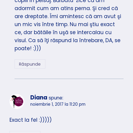
copiii în peisaj. Bărbatu’ zice că am
adormit cum am atins perna. Şi cred că
are dreptate. Îmi amintesc că am avut şi
un mic vis între timp. Nu mai ştiu exact
ce, dar bătăile în uşă se intercalau cu
visul. Ca să îţi răspund la întrebare, DA, se
poate! :)))
Răspunde
Diana
spune:
noiembrie 1, 2017 la 11:20 pm
Exact la fel :)))))