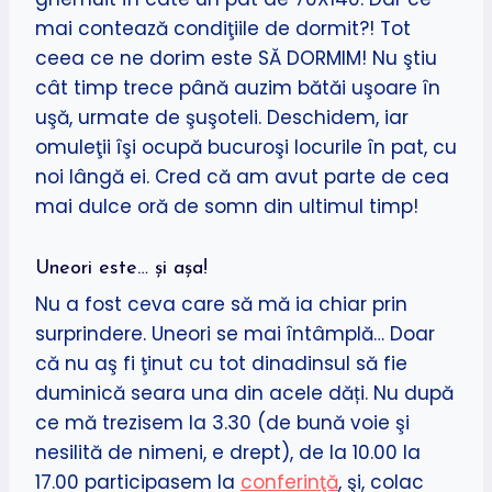
mai contează condiţiile de dormit?! Tot
ceea ce ne dorim este SĂ DORMIM! Nu ştiu
cât timp trece până auzim bătăi uşoare în
uşă, urmate de şuşoteli. Deschidem, iar
omuleţii îşi ocupă bucuroşi locurile în pat, cu
noi lângă ei. Cred că am avut parte de cea
mai dulce oră de somn din ultimul timp!
Uneori este… şi aşa!
Nu a fost ceva care să mă ia chiar prin
surprindere. Uneori se mai întâmplă… Doar
că nu aş fi ţinut cu tot dinadinsul să fie
duminică seara una din acele dăți. Nu după
ce mă trezisem la 3.30 (de bună voie şi
nesilită de nimeni, e drept), de la 10.00 la
17.00 participasem la
conferinţă
, şi, colac