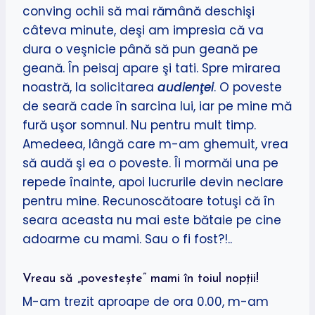
conving ochii să mai rămână deschişi
câteva minute, deşi am impresia că va
dura o veşnicie până să pun geană pe
geană. În peisaj apare şi tati. Spre mirarea
noastră, la solicitarea
audienţei
. O poveste
de seară cade în sarcina lui, iar pe mine mă
fură uşor somnul. Nu pentru mult timp.
Amedeea, lângă care m-am ghemuit, vrea
să audă şi ea o poveste. Îi mormăi una pe
repede înainte, apoi lucrurile devin neclare
pentru mine. Recunoscătoare totuşi că în
seara aceasta nu mai este bătaie pe cine
adoarme cu mami. Sau o fi fost?!..
Vreau să „povesteşte” mami în toiul nopţii!
M-am trezit aproape de ora 0.00, m-am