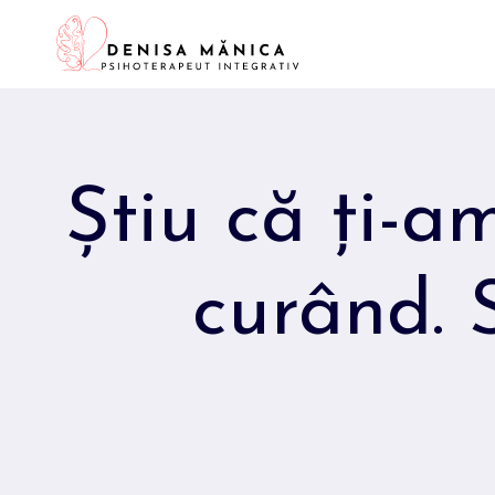
Skip
to
content
Știu că ți-am
curând. S