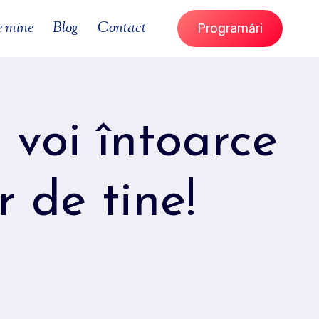
e mine
Blog
Contact
Programări
ă voi întoarce
r de tine!