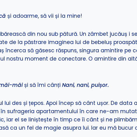
lică
și adoarme, să vii și la mine!
bărească din nou sub pătură. Un zâmbet jucăuș i se a
e de la păstrare imaginea lui de bebeluș proaspăt 
ș încerca să găsesc răspuns, singura amintire pe ca
ul nostru moment de conectare. O amintire din altă v
măi-măi
și să îmi cânți
Nani, nani, puișor.
rul lui des și țepos. Apoi încep să cânt ușor. De da
 în sufrageria apartamentului în care ne-am mutat
, iar el se liniștește în timp ce îi cânt și ne plimbă
 lasă ca un fel de magie asupra lui. Iar eu mă bucur