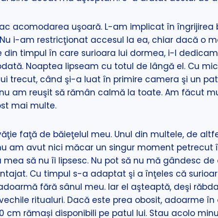
 fac acomodarea uşoară. L-am implicat în îngrijirea 
🙂 Nu i-am restricţionat accesul la ea, chiar dacă o
te din timpul în care surioara lui dormea, i-l dedica
dată. Noaptea lipseam cu totul de lângă el. Cu mici 
i trecut, când şi-a luat în primire camera şi un pat
 nu am reuşit să rămân calmă la toate. Am făcut mul
ost mai multe.
 faţă de băieţelul meu. Unul din multele, de altfel. 
 nu am avut nici măcar un singur moment petrecut î
ia mea să nu îi lipsesc. Nu pot să nu mă gândesc de 
ntajat. Cu timpul s-a adaptat şi a înţeles că surio
oarmă fără sânul meu. Iar el aşteaptă, deşi răbdare
 vechile ritualuri. Dacă este prea obosit, adoarme în 
 cm rămași disponibili pe patul lui. Stau acolo minute 