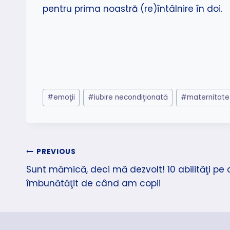
pentru prima noastră (re)întâlnire în doi.
Post
#
emoţii
#
iubire necondiţionată
#
maternitate
Tags:
Navigare
PREVIOUS
Sunt mămică, deci mă dezvolt! 10 abilităţi pe
în
îmbunătăţit de când am copii
articole