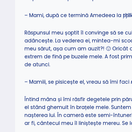
– Mami, după ce termină Amedeea la
țiți
Răspunsul meu șoptit îl convinge să se cui
adâncește. La vederea ei, mintea-mi scoat
meu sărut, așa cum am auzit?! 🙂 Oricât a
extrem de fină pe buzele mele. A fost prim
de atunci.
– Mamiii, se pisicește el, vreau să îmi faci
Întind mâna și îmi răsfir degetele prin pă
el stând ghemuit în brațele mele. Suntem
nașterea lui. În cameră este semi-întuneric
ar fi, cântecul meu îl liniștește mereu. Se