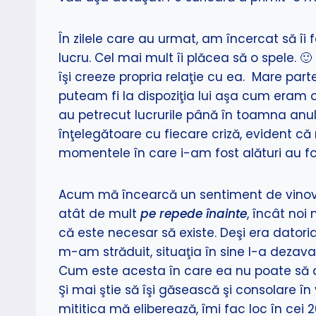
În zilele care au urmat, am încercat să îi
lucru. Cel mai mult îi plăcea să o spele. 
îşi creeze propria relaţie cu ea. Mare par
puteam fi la dispoziţia lui aşa cum eram o
au petrecut lucrurile până în toamna anulu
înţelegătoare cu fiecare criză, evident că
momentele în care i-am fost alături au f
Acum mă încearcă un sentiment de vinovăţie
atât de mult
pe repede înainte
, încât noi
că este necesar să existe. Deşi era dator
m-am străduit, situaţia în sine l-a dezava
Cum este acesta în care ea nu poate să ad
Şi mai ştie să îşi găsească şi consolare în
mititica mă eliberează, îmi fac loc în cei 20