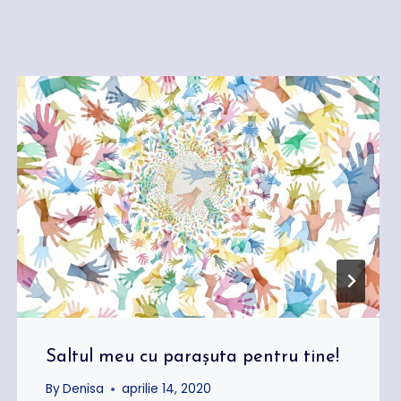
Saltul meu cu parașuta pentru tine!
By
Denisa
aprilie 14, 2020