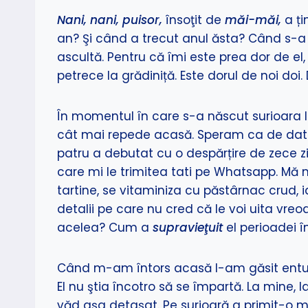
Nani, nani, puisor,
însoţit de
măi-măi,
a ți
an? Şi când a trecut anul ăsta? Când s-a t
ascultă. Pentru că îmi este prea dor de el
petrece la grădiniță. Este dorul de noi doi.
În momentul în care s-a născut surioara 
cât mai repede acasă. Speram ca de data a
patru a debutat cu o despărțire de zece zi
care mi le trimitea tati pe Whatsapp. Mă 
tartine, se vitaminiza cu păstârnac crud, 
detalii pe care nu cred că le voi uita vreo
acelea? Cum a
supravieţuit
el perioadei 
Când m-am întors acasă l-am găsit entuzias
El nu ştia încotro să se împartă. La mine,
văd aşa detaşat. Pe surioară a primit-o m