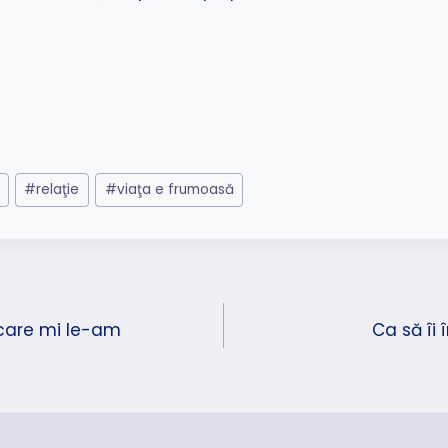
#
relaţie
#
viaţa e frumoasă
 care mi le-am
Ca să îi