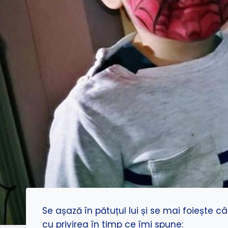
Se așază în pătuțul lui și se mai foiește 
cu privirea în timp ce îmi spune: