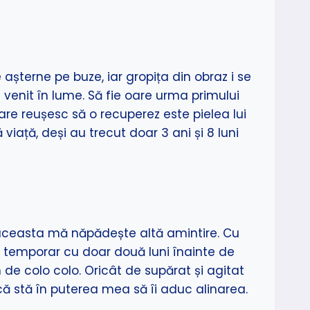
șterne pe buze, iar gropița din obraz i se
venit în lume. Să fie oare urma primului
re reușesc să o recuperez este pielea lui
iață, deși au trecut doar 3 ani și 8 luni
ta aceasta mă năpădește altă amintire. Cu
 temporar cu doar două luni înainte de
m de colo colo. Oricât de supărat și agitat
 că stă în puterea mea să îi aduc alinarea.