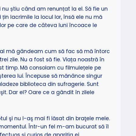
 nu știu când am renunțat la el. Să fie un
n lacrimile la locul lor, însă ele nu mă
elor pe care de câteva luni încoace le
spital mă gândeam cum să fac să mă întorc
ile. Nu a fost să fie. Viața noastră în
est timp. Mă consolam cu filmulețele pe
eșterea lui. Începuse să mănânce singur
ladeze biblioteca din sufragerie. Sunt
it. Dar el? Oare ce a gândit în zilele
l şi nu l-aş mai fi lăsat din braţele mele.
a momentul. Într-un fel m-am bucurat să îl
ctuos şi curios de apariţia ei.