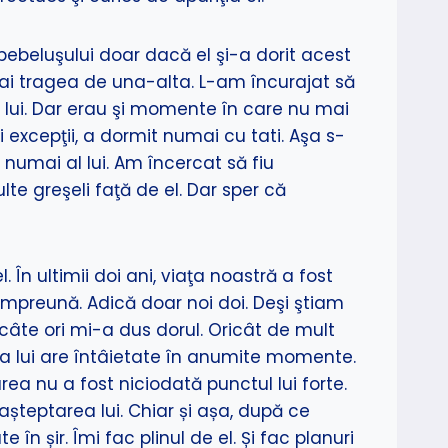
bebeluşului doar dacă el şi-a dorit acest
 mai tragea de una-alta. L-am încurajat să
m lui. Dar erau şi momente în care nu mai
excepţii, a dormit numai cu tati. Aşa s-
 numai al lui. Am încercat să fiu
te greşeli faţă de el. Dar sper că
În ultimii doi ani, viaţa noastră a fost
mpreună. Adică doar noi doi. Deşi ştiam
câte ori mi-a dus dorul. Oricât de mult
ara lui are întâietate în anumite momente.
a nu a fost niciodată punctul lui forte.
așteptarea lui. Chiar și așa, după ce
în șir. Îmi fac plinul de el. Și fac planuri