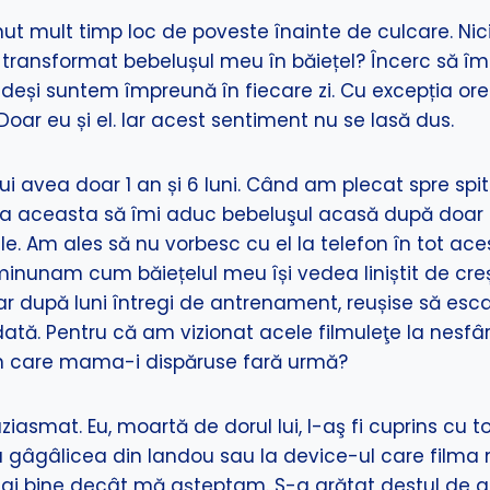
nut mult timp loc de poveste înainte de culcare. Nici
ransformat bebelușul meu în băiețel? Încerc să îmi ți
, deși suntem împreună în fiecare zi. Cu excepția or
 Doar eu și el. Iar acest sentiment nu se lasă dus.
lui avea doar 1 an și 6 luni. Când am plecat spre 
ceasta să îmi aduc bebeluşul acasă după doar trei z
le. Am ales să nu vorbesc cu el la telefon în tot ac
minunam cum băiețelul meu își vedea liniștit de cr
iar după luni întregi de antrenament, reușise să esca
dată. Pentru că am vizionat acele filmuleţe la nesfârş
în care mama-i dispăruse fară urmă?
mat. Eu, moartă de dorul lui, l-aş fi cuprins cu totu
 la gâgâlicea din landou sau la device-ul care film
ai bine decât mă aşteptam. S-a arătat destul de afe