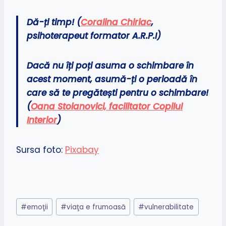
Dă-ți timp! (
Coralina Chiriac
,
psihoterapeut formator A.R.P.I)
Dacă nu îți poți asuma o schimbare în
acest moment, asumă-ți o perioadă în
care să te pregătești pentru o schimbare!
(
Oana Stoianovici, facilitator Copilul
Interior
)
Sursa foto:
Pixabay
Post
#
emoţii
#
viaţa e frumoasă
#
vulnerabilitate
Tags: