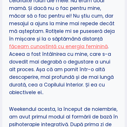
celorlalte roluri ale mele. Nu eram doar
mamă. Și dacă nu o fac pentru mine,
măcar să o fac pentru ei! Nu știu cum, dar
mesajul a ajuns la mine mai repede decât
mă așteptam. Rotițele mi se puseseră deja
în mișcare și la o săptămână distanță
făceam cunoștință cu energia feminină
.
Aceea a fost întâlnirea cu mine, care s-a
dovedit mai degrabă o degustare a unui
alt proces. Așa că am pornit într-o altă
descoperire, mai profundă și de mai lungă
durată, cea a Copilului Interior. Și ea cu
obiectivele ei..
Weekendul acesta, la început de noiembrie,
am avut primul modul al formării de bază în
psihoterapie integrativă. După prima zi de