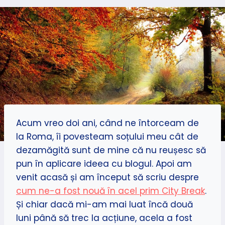
Acum vreo doi ani, când ne întorceam de
la Roma, îi povesteam soțului meu cât de
dezamăgită sunt de mine că nu reușesc să
pun în aplicare ideea cu blogul. Apoi am
venit acasă și am început să scriu despre
cum ne-a fost nouă în acel prim City Break
.
Și chiar dacă mi-am mai luat încă două
luni până să trec la acțiune, acela a fost