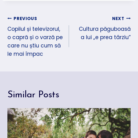
Navigare
PREVIOUS
NEXT
Copilul și televizorul,
Cultura păguboasă
în
o capră și o varză pe
a lui „e prea târziu”
articole
care nu știu cum să
le mai împac
Similar Posts