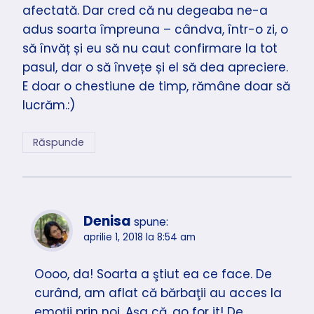
afectată. Dar cred că nu degeaba ne-a
adus soarta împreuna – cândva, într-o zi, o
să învăț și eu să nu caut confirmare la tot
pasul, dar o să învețe și el să dea apreciere.
E doar o chestiune de timp, rămâne doar să
lucrăm.:)
Răspunde
Denisa
spune:
aprilie 1, 2018 la 8:54 am
Oooo, da! Soarta a ştiut ea ce face. De
curând, am aflat că bărbaţii au acces la
emoţii prin noi. Aşa că, go for it! De