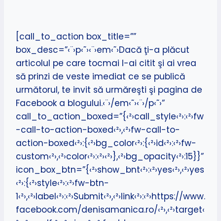
[call_to_action box_title=””
box_desc=”‹¨›p‹˜›‹¨›em‹˜›Dacă ţi-a plăcut
articolul pe care tocmai l-ai citit şi ai vrea
să prinzi de veste imediat ce se publică
următorul, te invit să urmăreşti şi pagina de
Facebook a blogului.‹¨›/em‹˜›‹¨›/p‹˜›”
call_to_action_boxed=”{‹²›call_style‹²›:‹²›fw
-call-to-action-boxed‹²›,‹²›fw-call-to-
action-boxed‹²›:{‹²›bg_color‹²›:{‹²›id‹²›:‹²›fw-
custom‹²›,‹²›color‹²›:‹²›‹²›},‹²›bg_opacity‹²›:15}}”
icon_box_btn=”{‹²›show_bnt‹²›:‹²›yes‹²›,‹²›yes
‹²›:{‹²›style‹²›:‹²›fw-btn-
1‹²›,‹²›label‹²›:‹²›Submit‹²›,‹²›link‹²›:‹²›https://www.
facebook.com/denisamanica.ro/‹²›,‹²›target‹