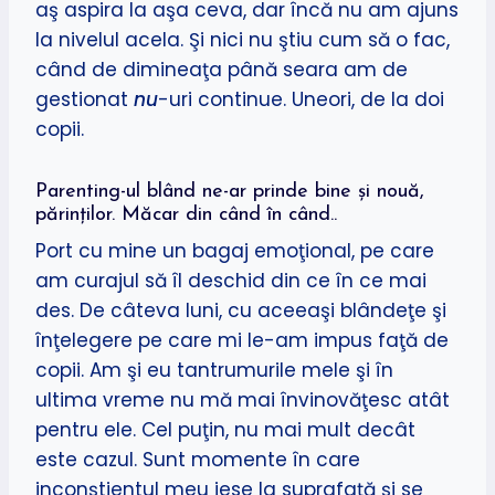
aş aspira la aşa ceva, dar încă nu am ajuns
la nivelul acela. Şi nici nu ştiu cum să o fac,
când de dimineaţa până seara am de
gestionat
nu
-uri continue. Uneori, de la doi
copii.
Parenting-ul blând ne-ar prinde bine şi nouă,
părinţilor. Măcar din când în când..
Port cu mine un bagaj emoţional, pe care
am curajul să îl deschid din ce în ce mai
des. De câteva luni, cu aceeaşi blândeţe şi
înţelegere pe care mi le-am impus faţă de
copii. Am şi eu tantrumurile mele şi în
ultima vreme nu mă mai învinovăţesc atât
pentru ele. Cel puţin, nu mai mult decât
este cazul. Sunt momente în care
inconştientul meu iese la suprafaţă şi se