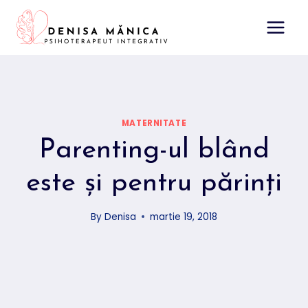
Skip
to
content
MATERNITATE
Parenting-ul blând
este şi pentru părinţi
By
Denisa
martie 19, 2018