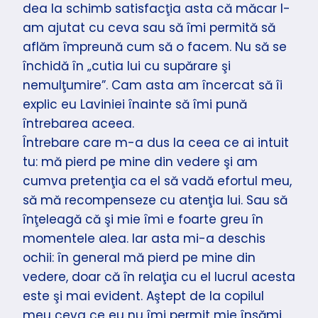
dea la schimb satisfacţia asta că măcar l-
am ajutat cu ceva sau să îmi permită să
aflăm împreună cum să o facem. Nu să se
închidă în „cutia lui cu supărare şi
nemulţumire”. Cam asta am încercat să îi
explic eu Laviniei înainte să îmi pună
întrebarea aceea.
Întrebare care m-a dus la ceea ce ai intuit
tu: mă pierd pe mine din vedere şi am
cumva pretenţia ca el să vadă efortul meu,
să mă recompenseze cu atenţia lui. Sau să
înţeleagă că şi mie îmi e foarte greu în
momentele alea. Iar asta mi-a deschis
ochii: în general mă pierd pe mine din
vedere, doar că în relaţia cu el lucrul acesta
este şi mai evident. Aştept de la copilul
meu ceva ce eu nu îmi permit mie însămi.