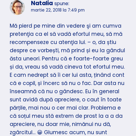
Natalia
spune:
martie 22, 2018 la 7:49 pm
Mă pierd pe mine din vedere şi am cumva
pretenţia ca el să vadă efortul meu, să mă
recompenseze cu atenţia lui. – o, da știu
despre ce vorbești, mă prind și eu la gândul
ăsta uneori. Pentru că e foarte-foarte greu
și da, vreau să vadă cineva tot efortul meu.
E cam nedrept să îi cer lui asta, ținând cont
că e copil, și încerc să nu o fac. Dar asta nu
înseamnă că nu o gândesc. Eu în general
sunt avidă după apreciere, o caut în toate
părțile, mai nou o cer mai clar. Problema e
că soțul meu stă extrem de prost la a a da
apreciere, nu doar mie, nimănui nu dă,
zgârcitul… 😀 Glumesc acum, nu sunt