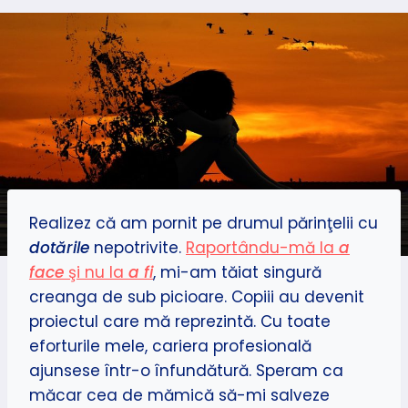
Realizez că am pornit pe drumul părinţelii cu
dotările
nepotrivite.
Raportându-mă la
a
face
şi nu la
a fi
, mi-am tăiat singură
creanga de sub picioare. Copiii au devenit
proiectul care mă reprezintă. Cu toate
eforturile mele, cariera profesională
ajunsese într-o înfundătură. Speram ca
măcar cea de mămică să-mi salveze