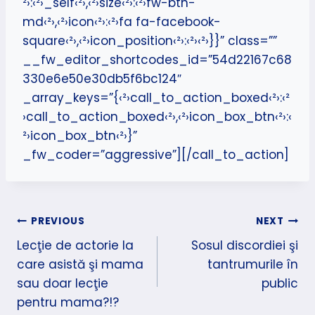
²›:‹²›_self‹²›,‹²›size‹²›:‹²›fw-btn-
md‹²›,‹²›icon‹²›:‹²›fa fa-facebook-
square‹²›,‹²›icon_position‹²›:‹²›‹²›}}” class=””
__fw_editor_shortcodes_id=”54d22167c68
330e6e50e30db5f6bc124″
_array_keys=”{‹²›call_to_action_boxed‹²›:‹²
›call_to_action_boxed‹²›,‹²›icon_box_btn‹²›:‹
²›icon_box_btn‹²›}”
_fw_coder=”aggressive”][/call_to_action]
Navigare
PREVIOUS
NEXT
Lecţie de actorie la
Sosul discordiei şi
în
care asistă şi mama
tantrumurile în
articole
sau doar lecţie
public
pentru mama?!?