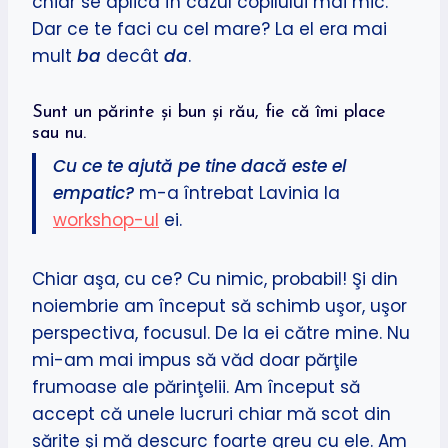
chiar se aplica în cazul copilului mai mic.
Dar ce te faci cu cel mare? La el era mai
mult
ba
decât
da
.
Sunt un părinte şi bun şi rău, fie că îmi place
sau nu.
Cu ce te ajută pe tine dacă este el
empatic?
m-a întrebat Lavinia la
workshop-ul
ei.
Chiar aşa, cu ce? Cu nimic, probabil! Şi din
noiembrie am început să schimb uşor, uşor
perspectiva, focusul. De la ei către mine. Nu
mi-am mai impus să văd doar părţile
frumoase ale părinţelii. Am început să
accept că unele lucruri chiar mă scot din
sărite şi mă descurc foarte greu cu ele. Am