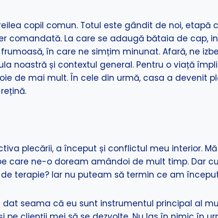
treilea copil comun. Totul este gândit de noi, etapă 
ier comandată. La care se adaugă bătaia de cap, inve
rumoasă, în care ne simțim minunat. Afară, ne izbe
a noastră și contextul general. Pentru o viață împlin
oie de mai mult. În cele din urmă, casa a devenit pl
ețină.
iva plecării, a început și conflictul meu interior.
ță pe care ne-o doream amândoi de mult timp. Dar
 de terapie? Iar nu puteam să termin ce am început
 dat seama că eu sunt instrumentul principal al m
i pe clienții mei să se dezvolte. Nu las în nimic în 