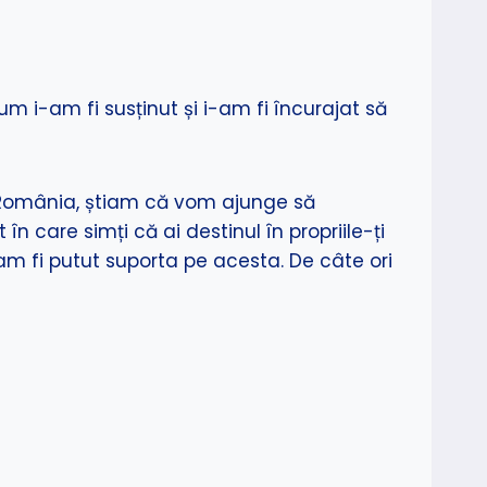
um i-am fi susținut și i-am fi încurajat să
n România, știam că vom ajunge să
care simți că ai destinul în propriile-ți
l-am fi putut suporta pe acesta. De câte ori