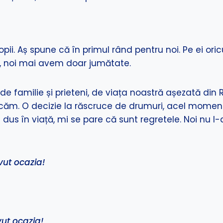
ii. Aș spune că în primul rând pentru noi. Pe ei oric
te, noi mai avem doar jumătate.
de familie și prieteni, de viața noastră așezată di
. O decizie la răscruce de drumuri, acel moment în 
e dus în viață, mi se pare că sunt regretele. Noi nu 
vut ocazia!
vut ocazia!