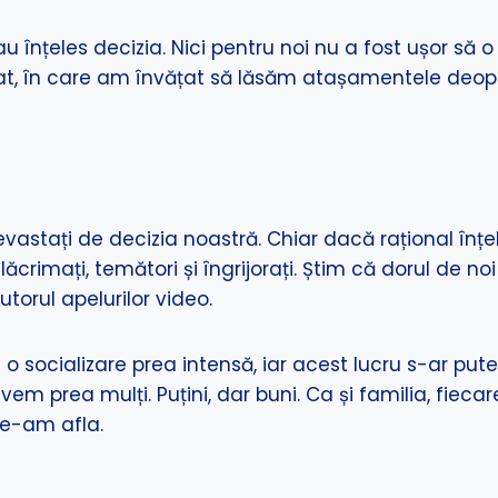
e-au înțeles decizia. Nici pentru noi nu a fost ușor s
at, în care am învățat să lăsăm atașamentele deopa
t devastați de decizia noastră. Chiar dacă rațional 
crimați, temători și îngrijorați. Știm că dorul de noi
torul apelurilor video.
s o socializare prea intensă, iar acest lucru s-ar pu
avem prea mulți. Puțini, dar buni. Ca și familia, fieca
ne-am afla.