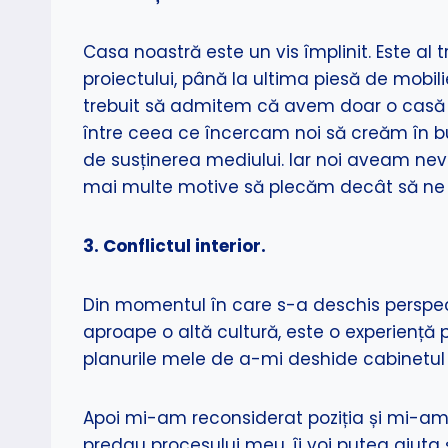
Casa noastră este un vis împlinit. Este al 
proiectului, până la ultima piesă de mobil
trebuit să admitem că avem doar o casă f
între ceea ce încercam noi să creăm în bul
de susținerea mediului. Iar noi aveam nev
mai multe motive să plecăm decât să ne r
3. Conflictul interior.
Din momentul în care s-a deschis perspect
aproape o altă cultură, este o experien
planurile mele de a-mi deshide cabinetul
Apoi mi-am reconsiderat poziția și mi-am
predau procesului meu, îi voi putea ajuta ș