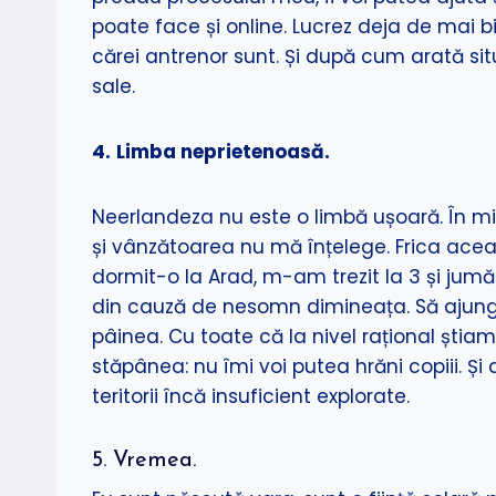
poate face și online. Lucrez deja de mai bi
cărei antrenor sunt. Și după cum arată situ
sale.
4.
Limba neprietenoasă.
Neerlandeza nu este o limbă ușoară. În m
și vânzătoarea nu mă înțelege. Frica ac
dormit-o la Arad, m-am trezit la 3 și jum
din cauză de nesomn dimineața. Să ajung
pâinea. Cu toate că la nivel rațional ști
stăpânea: nu îmi voi putea hrăni copiii. Și
teritorii încă insuficient explorate.
5. Vremea.