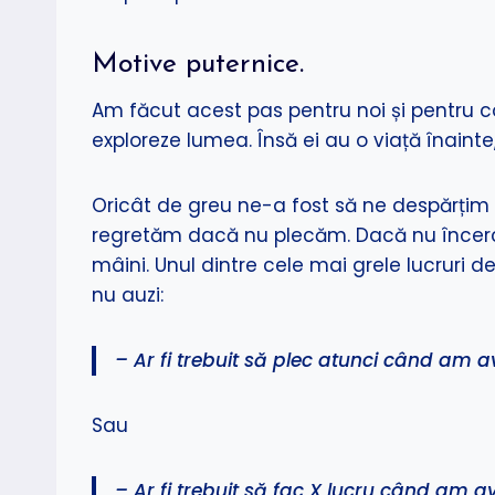
Motive puternice.
Am făcut acest pas pentru noi și pentru cop
exploreze lumea. Însă ei au o viață înain
Oricât de greu ne-a fost să ne despărțim 
regretăm dacă nu plecăm. Dacă nu încercăm
mâini. Unul dintre cele mai grele lucruri d
nu auzi:
– Ar fi trebuit să plec atunci când am a
Sau
– Ar fi trebuit să fac X lucru când am a