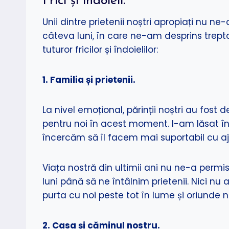
Frici și îndoieli.
Unii dintre prietenii noștri apropiați nu n
câteva luni, în care ne-am desprins trept
tuturor fricilor și îndoielilor:
1. Familia și prietenii.
La nivel emoțional, părinții noștri au fos
pentru noi în acest moment. I-am lăsat înlă
încercăm să îl facem mai suportabil cu aju
Viața nostră din ultimii ani nu ne-a permi
luni până să ne întâlnim prietenii. Nici nu 
purta cu noi peste tot în lume și oriunde 
2. Casa și căminul nostru.