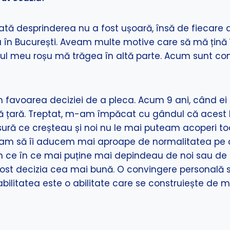
dată desprinderea nu a fost ușoară, însă de fiecare 
ea în București. Aveam multe motive care să mă țină 
 firul meu roșu mă trăgea în altă parte. Acum sunt c
n favoarea deciziei de a pleca. Acum 9 ani, când ei e
tă țară. Treptat, m-am împăcat cu gândul că acest 
ăsură ce creșteau și noi nu le mai puteam acoperi to
șeam să îi aducem mai aproape de normalitatea pe c
 ce în ce mai puține mai depindeau de noi sau de ef
fost decizia cea mai bună. O convingere personală 
bilitatea este o abilitate care se construiește de mi