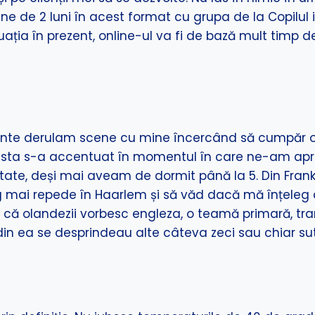
ne de 2 luni în acest format cu grupa de la Copilul i
ația în prezent, online-ul va fi de bază mult timp de
inte derulam scene cu mine încercând să cumpăr o 
easta s-a accentuat în momentul în care ne-am apr
ătate, deși mai aveam de dormit până la 5. Din Fran
 mai repede în Haarlem și să văd dacă mă înțeleg
am că olandezii vorbesc engleza, o teamă primară, t
 din ea se desprindeau alte câteva zeci sau chiar sute