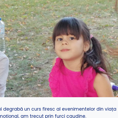
i degrabă un curs firesc al evenimentelor din viața
moțional, am trecut prin furci caudine.