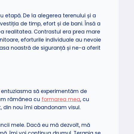
cu etapă. De la alegerea terenului și a
stiția de timp, efort și de bani. Însă a
a realitatea. Contrastul era prea mare
itoare, eforturile individuale au nevoie
asa noastră de siguranță și ne-a oferit
 Mă entuziasma să experimentăm de
 cum râmânea cu
formarea mea
, cu
, din nou îmi abandonam visul.
uncii mele. Dacă eu mă dezvolt, mă
urmă, îmi voi continua drumul. Terapia se