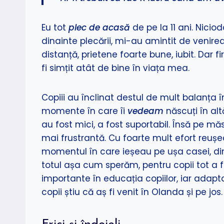
Eu tot
plec de acasă
de pe la 11 ani. Nicio
dinainte plecării, mi-au amintit de venir
distanță, prietene foarte bune, iubit. Dar
fi simțit atât de bine în viața mea.
Copiii au înclinat destul de mult balanța î
momente în care îi
vedeam
născuți în al
au fost mici, a fost suportabil. Însă pe m
mai frustrantă. Cu foarte mult efort reu
momentul în care ieșeau pe ușa casei, din
totul așa cum sperăm, pentru copii tot a 
importante în educația copiilor, iar adapta
copii știu că aș fi venit în Olanda și pe jos.